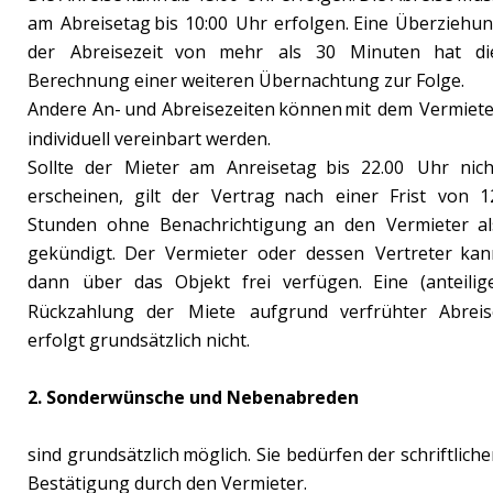
am
Abreisetag
bis
10:00
Uhr
erfolgen.
Eine
Überziehun
der
Abreisezeit
von
mehr
als
30
Minuten
hat
di
Berechnung einer weiteren Übernachtung zur Folge.
Andere
An-
und
Abreisezeiten
können
mit
dem
Vermiete
individuell vereinbart werden.
Sollte
der
Mieter
am
Anreisetag
bis
22.00
Uhr
nich
erscheinen,
gilt
der
Vertrag
nach
einer
Frist
von
1
Stunden
ohne
Benachrichtigung
an
den
Vermieter
al
gekündigt.
Der
Vermieter
oder
dessen
Vertreter
kan
dann
über
das
Objekt
frei
verfügen.
Eine
(anteilige
Rückzahlung
der
Miete
aufgrund
verfrühter
Abreis
erfolgt grundsätzlich nicht.
2. Sonderwünsche und Nebenabreden
sind
grundsätzlich
möglich.
Sie
bedürfen
der
schriftliche
Bestätigung durch den Vermieter.