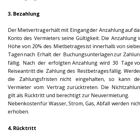
3. Bezahlung
Der
Mietvertrag
erhält
mit
Eingang
der
Anzahlung
auf
da
Konto
des
Vermieters
seine
Gültigkeit.
Die
Anzahlung
i
Höhe
von
20%
des
Mietbetrages
ist
innerhalb
von
siebe
Tagen
nach
Erhalt
der
Buchungsunterlagen
zur
Zahlun
fällig.
Nach
der
erfolgten
Anzahlung
wird
30
Tage
vo
Reiseantritt
die
Zahlung
des
Restbetrages
fällig.
Werde
die
Zahlungsfristen
nicht
eingehalten,
so
kann
de
Vermieter
vom
Vertrag
zurücktreten.
Die
Nichtzahlun
gilt als Rücktritt und berechtigt zur Neuvermietung.
Nebenkosten
für
Wasser,
Strom,
Gas,
Abfall
werden
nich
erhoben. 
4. Rücktritt