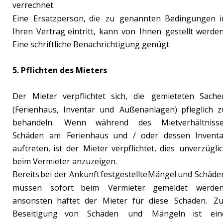
verrechnet.
Eine
Ersatzperson,
die
zu
genannten
Bedingungen
i
Ihren
Vertrag
eintritt,
kann
von
Ihnen
gestellt
werden
Eine schriftliche Benachrichtigung genügt.
5. Pflichten des Mieters
Der
Mieter
verpflichtet
sich,
die
gemieteten
Sache
(Ferienhaus,
Inventar
und
Außenanlagen)
pfleglich
z
behandeln.
Wenn
während
des
Mietverhältnisse
Schäden
am
Ferienhaus
und
/
oder
dessen
Inventa
auftreten,
ist
der
Mieter
verpflichtet,
dies
unverzüglic
beim Vermieter anzuzeigen.
Bereits
bei
der
Ankunft
festgestellte
Mängel
und
Schäde
müssen
sofort
beim
Vermieter
gemeldet
werden
ansonsten
haftet
der
Mieter
für
diese
Schäden.
Zu
Beseitigung
von
Schäden
und
Mängeln
ist
ein