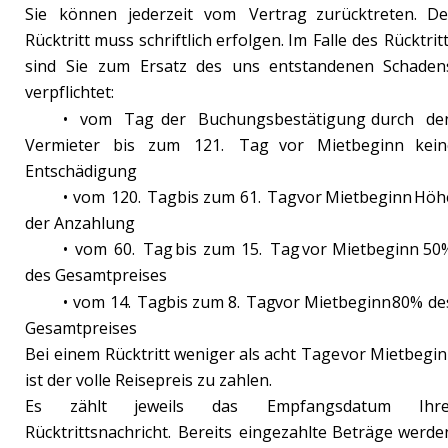
Sie
können
jederzeit
vom
Vertrag
zurücktreten.
De
Rücktritt
muss
schriftlich
erfolgen.
Im
Falle
des
Rücktritt
sind
Sie
zum
Ersatz
des
uns
entstandenen
Schaden
verpflichtet:
•
vom
Tag
der
Buchungsbestätigung
durch
de
Vermieter
bis
zum
121.
Tag
vor
Mietbeginn
kein
Entschädigung
•
vom
120.
Tag
bis
zum
61.
Tag
vor
Mietbeginn
Höh
der Anzahlung
•
vom
60.
Tag
bis
zum
15.
Tag
vor
Mietbeginn
50
des Gesamtpreises
•
vom
14.
Tag
bis
zum
8.
Tag
vor
Mietbeginn
80%
de
Gesamtpreises
Bei
einem
Rücktritt
weniger
als
acht
Tage
vor
Mietbegin
ist der volle Reisepreis zu zahlen.
Es
zählt
jeweils
das
Empfangsdatum
Ihre
Rücktrittsnachricht.
Bereits
eingezahlte
Beträge
werde