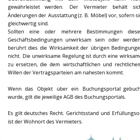
gewährleistet
werden.
Der
Vermieter
behält
sic
Änderungen
der
Ausstattung
(z.
B.
Möbel)
vor,
sofern
si
gleichwertig sind.
Sollten
eine
oder
mehrere
Bestimmungen
diese
Geschäftsbedingungen
unwirksam
sein
oder
werden
berührt
dies
die
Wirksamkeit
der
übrigen
Bedingunge
nicht.
Die
unwirksame
Regelung
ist
durch
eine
wirksam
zu
ersetzen,
die
dem
wirtschaftlichen
und
rechtliche
Willen der Vertragsparteien am nahesten kommt.
Wenn
das
Objekt
über
ein
Buchungsportal
gebuch
wurde, gilt die jeweilige AGB des Buchungsportals.
Es
gilt
deutsches
Recht.
Gerichtsstand
und
Erfüllungsor
ist der Wohnort des Vermieters.