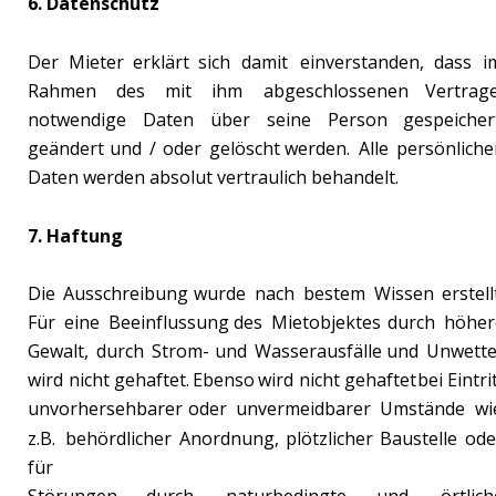
6. Datenschutz
Der
Mieter
erklärt
sich
damit
einverstanden,
dass
i
Rahmen
des
mit
ihm
abgeschlossenen
Vertrage
notwendige
Daten
über
seine
Person
gespeichert
geändert
und
/
oder
gelöscht
werden.
Alle
persönliche
Daten werden absolut vertraulich behandelt.
7. Haftung
Die
Ausschreibung
wurde
nach
bestem
Wissen
erstellt
Für
eine
Beeinflussung
des
Mietobjektes
durch
höher
Gewalt,
durch
Strom-
und
Wasserausfälle
und
Unwette
wird
nicht
gehaftet.
Ebenso
wird
nicht
gehaftet
bei
Eintrit
unvorhersehbarer
oder
unvermeidbarer
Umstände
wi
z.B.
behördlicher
Anordnung,
plötzlicher
Baustelle
ode
für
Störungen
durch
naturbedingte
und
örtlich