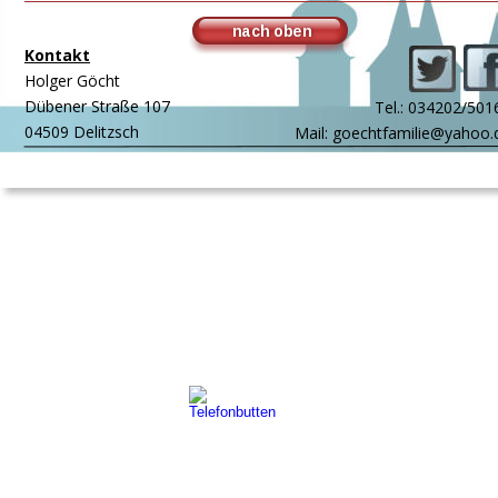
nach oben
Kontakt
Holger Göcht
Dübener Straße 107
Tel.: 034202/501
04509 Delitzsch
Mail: goechtfamilie@yahoo.
Impressum
 | 
Datenschutz 
| AGB