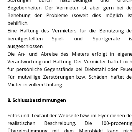
Begebenheiten.
Der
Vermieter
ist
aber
gern
bei
de
Behebung
der
Probleme
(soweit
dies
möglich
is
behilflich.
Eine
Haftung
des
Vermieters
für
die
Benutzung
de
bereitgestellten
Spiel-
und
Sportgeräte
i
ausgeschlossen.
Die
An-
und
Abreise
des
Mieters
erfolgt
in
eigene
Verantwortung
und
Haftung.
Der
Vermieter
haftet
nich
für
persönliche
Gegenstände
bei
Diebstahl
oder
Feuer
Für
mutwillige
Zerstörungen
bzw.
Schäden
haftet
de
Mieter in vollem Umfang.
8. Schlussbestimmungen
Fotos
und
Text
auf
der
Webseite
bzw.
im
Flyer
dienen
de
realistischen
Beschreibung.
Die
100-prozentig
Übereinstimmung
mit
dem
Mietobjekt
kann
nich