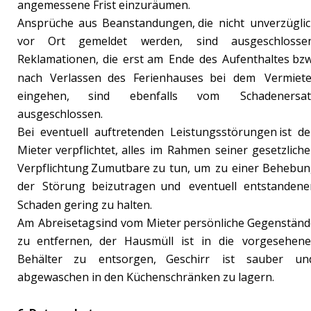
angemessene Frist einzuräumen.
Ansprüche
aus
Beanstandungen,
die
nicht
unverzüglic
vor
Ort
gemeldet
werden,
sind
ausgeschlossen
Reklamationen,
die
erst
am
Ende
des
Aufenthaltes
bzw
nach
Verlassen
des
Ferienhauses
bei
dem
Vermiete
eingehen,
sind
ebenfalls
vom
Schadenersat
ausgeschlossen.
Bei
eventuell
auftretenden
Leistungsstörungen
ist
de
Mieter
verpflichtet,
alles
im
Rahmen
seiner
gesetzliche
Verpflichtung
Zumutbare
zu
tun,
um
zu
einer
Behebun
der
Störung
beizutragen
und
eventuell
entstandene
Schaden gering zu halten.
Am
Abreisetag
sind
vom
Mieter
persönliche
Gegenständ
zu
entfernen,
der
Hausmüll
ist
in
die
vorgesehene
Behälter
zu
entsorgen,
Geschirr
ist
sauber
un
abgewaschen in den Küchenschränken zu lagern.